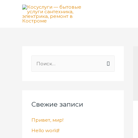
Н
а
й
т
и
Свежие записи
:
Привет, мир!
Hello world!